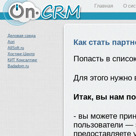
Главная
О си
Деловая среда
Как стать парт
Aori
AllSoft.ru
Хостинг-Центр
Попасть в списо
КИТ Консалтинг
Badadom.ru
Для этого нужно
Итак, вы нам по
- вы можете при
пользователи — 
предоставляете 